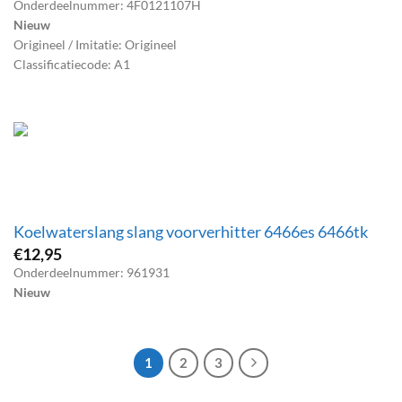
Onderdeelnummer: 4F0121107H
Nieuw
Origineel / Imitatie: Origineel
Classificatiecode: A1
Koelwaterslang slang voorverhitter 6466es 6466tk
€
12,95
Onderdeelnummer: 961931
Nieuw
1
2
3