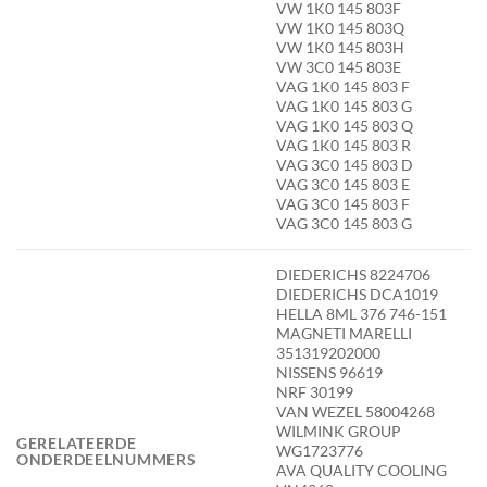
VW 1K0 145 803F
VW 1K0 145 803Q
VW 1K0 145 803H
VW 3C0 145 803E
VAG 1K0 145 803 F
VAG 1K0 145 803 G
VAG 1K0 145 803 Q
VAG 1K0 145 803 R
VAG 3C0 145 803 D
VAG 3C0 145 803 E
VAG 3C0 145 803 F
VAG 3C0 145 803 G
DIEDERICHS 8224706
DIEDERICHS DCA1019
HELLA 8ML 376 746-151
MAGNETI MARELLI
351319202000
NISSENS 96619
NRF 30199
VAN WEZEL 58004268
WILMINK GROUP
GERELATEERDE
WG1723776
ONDERDEELNUMMERS
AVA QUALITY COOLING