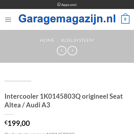
Ga
Apps ons!
naar
inhoud
0
HOME
/
KOELSYSTEEM
Intercooler 1K0145803Q origineel Seat
Altea / Audi A3
199,00
€