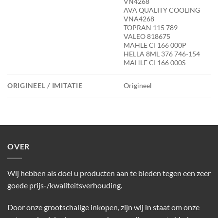
VN4268
AVA QUALITY COOLING
VNA4268
TOPRAN 115 789
VALEO 818675
MAHLE CI 166 000P
HELLA 8ML 376 746-154
MAHLE CI 166 000S
ORIGINEEL / IMITATIE
Origineel
OVER
Wij hebben als doel u producten aan te bieden tegen een zeer
goede prijs-/kwaliteitsverhouding.
Door onze grootschalige inkopen, zijn wij in staat om onze