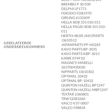
BREMBO P 30 030
DELPHI LP1771
FERODO FDB1970
GIRLING 6132609
HELLA 8DB 355 010-011
HELLA PAGID 8DB 355 010-
011
HERTH+BUSS JAKOPARTS
J3610512
GERELATEERDE
JAPANPARTS PP-H02AF
ONDERDEELNUMMERS
KAVO PARTS BP-3035
KAVO PARTS KBP-3013
KAWE 0749 02
MAGNETI MARELLI
363700430030
NIPPARTS J3610302
OPTIMAL 10432
OPTIMAL BP-10432
QUINTON HAZELL BP1247
QUINTON HAZELL MBP1247
TEXTAR 2360801
TRW GDB3260
VAICO V37-0007
VALEO 598834