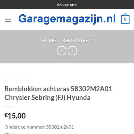
Ga
Apps ons!
naar
inhoud
0
HOME
/
REMSYSTEEM
Remblokken achteras 58302M2A01
Chrysler Sebring (FJ) Hyunda
15,00
€
Onderdeelnummer: 58302m2a01