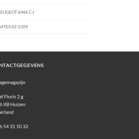
EUGEOT 6466 CJ
ATES 02-2109
NTACTGEGEVENS
agemagazijn
f Floris 2 g
6 XB Huizen
erland
6 54 31 10 32