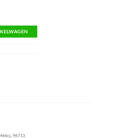
 6466CJ Peugeot 1.6 Hdi aantal
NKELWAGEN
466cj, 96713