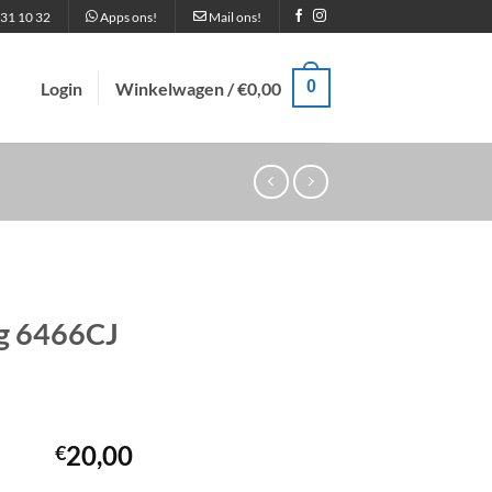
31 10 32
Apps ons!
Mail ons!
0
Login
Winkelwagen /
€
0,00
g 6466CJ
20,00
€