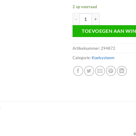
2 op voorraad
Radiateurslang verwarmingsslang
TOEVOEGEN AAN WI
Artikelnummer:
294872
Categorie:
Koelsysteem
R
6