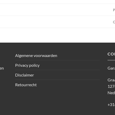
P
G
CO
Algemene voorwaarden
Privacy policy
den
Gar
Disclaimer
Graa
Retourrecht
127
Ned
+31