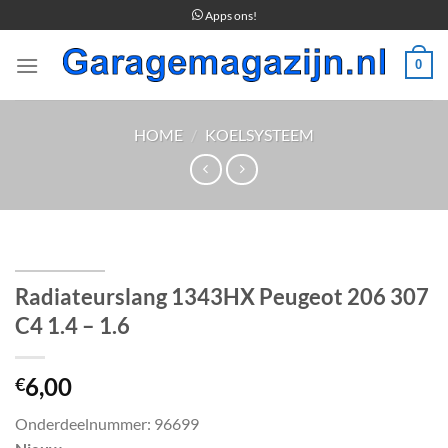
Ga
Apps ons!
naar
inhoud
0
HOME
/
KOELSYSTEEM
Radiateurslang 1343HX Peugeot 206 307
C4 1.4 – 1.6
6,00
€
Onderdeelnummer: 96699