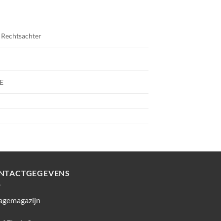
, Rechtsachter
E
NTACTGEGEVENS
agemagazijn