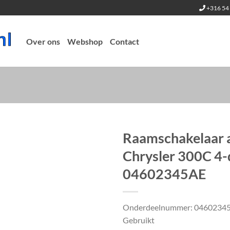
+316 54 
Over ons
Webshop
Contact
Raamschakelaar 
Chrysler 300C 4-
04602345AE
Onderdeelnummer: 0460234
Gebruikt