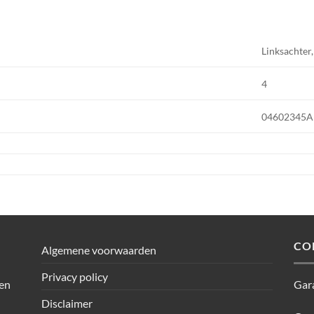
Linksachter
4
04602345A
CO
Algemene voorwaarden
Privacy policy
den
Gar
Disclaimer