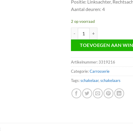
Positie: Linksachter, Rechtsac
Aantal deuren: 4
2 op voorraad
Raamschakelaar achter Chrysler
TOEVOEGEN AAN WI
Artikelnummer:
3319216
Categorie:
Carrosserie
Tags:
schakelaar
,
schakelaars
R