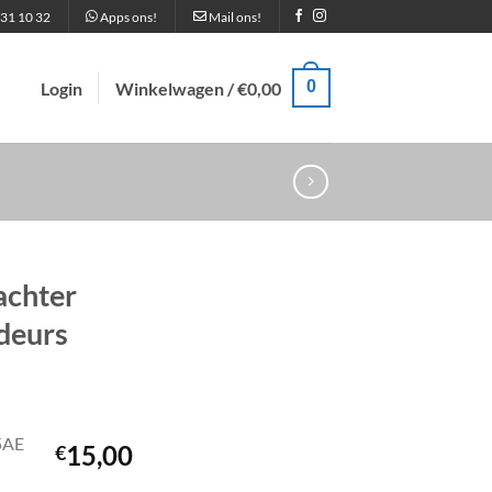
31 10 32
Apps ons!
Mail ons!
0
Login
Winkelwagen /
€
0,00
achter
deurs
5AE
15,00
€