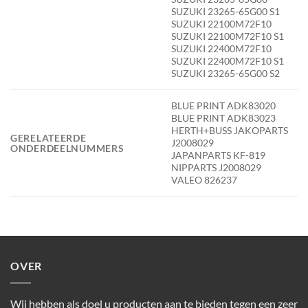
SUZUKI 23265-65G00 S1
SUZUKI 22100M72F10
SUZUKI 22100M72F10 S1
SUZUKI 22400M72F10
SUZUKI 22400M72F10 S1
SUZUKI 23265-65G00 S2
BLUE PRINT ADK83020
BLUE PRINT ADK83023
HERTH+BUSS JAKOPARTS
GERELATEERDE
J2008029
ONDERDEELNUMMERS
JAPANPARTS KF-819
NIPPARTS J2008029
VALEO 826237
OVER
Wij hebben als doel u producten aan te bieden tegen een zeer