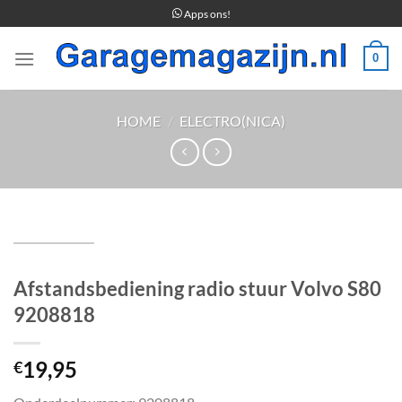
Ga
Apps ons!
naar
inhoud
0
HOME
/
ELECTRO(NICA)
Afstandsbediening radio stuur Volvo S80
9208818
19,95
€