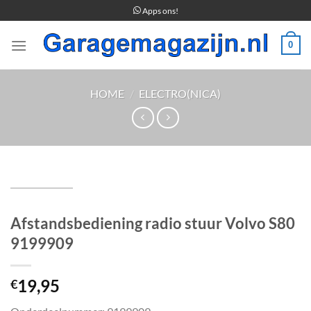
Ga
Apps ons!
naar
inhoud
0
HOME
/
ELECTRO(NICA)
Afstandsbediening radio stuur Volvo S80
9199909
19,95
€