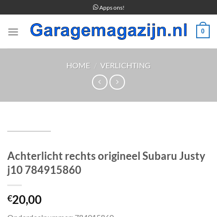
Ga
Apps ons!
naar
inhoud
0
HOME
/
VERLICHTING
Achterlicht rechts origineel Subaru Justy
j10 784915860
20,00
€