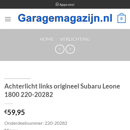
Ga
Apps ons!
naar
inhoud
0
HOME
/
VERLICHTING
Achterlicht links origineel Subaru Leone
1800 220-20282
59,95
€
Onderdeelnummer: 220-20282