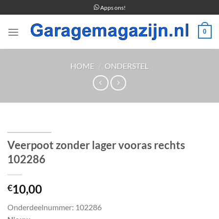
Ga
Apps ons!
naar
inhoud
0
HOME
/
ONDERSTEL
Veerpoot zonder lager vooras rechts
102286
10,00
€
Onderdeelnummer: 102286