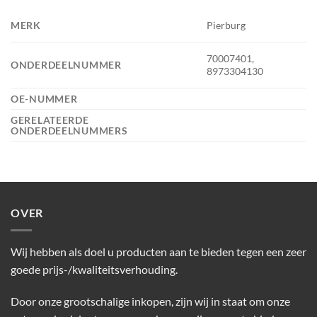
MERK
Pierburg
70007401,
ONDERDEELNUMMER
8973304130
OE-NUMMER
GERELATEERDE
ONDERDEELNUMMERS
OVER
Wij hebben als doel u producten aan te bieden tegen een zeer
goede prijs-/kwaliteitsverhouding.
Door onze grootschalige inkopen, zijn wij in staat om onze