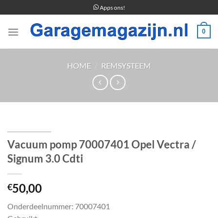
Ga
Apps ons!
naar
inhoud
0
HOME
/
REMSYSTEEM
Vacuum pomp 70007401 Opel Vectra /
Signum 3.0 Cdti
50,00
€
Onderdeelnummer: 70007401