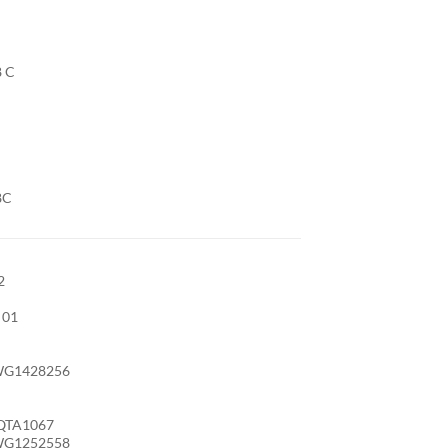
C
8 C
8C
2
 01
WG1428256
QTA1067
WG1252558