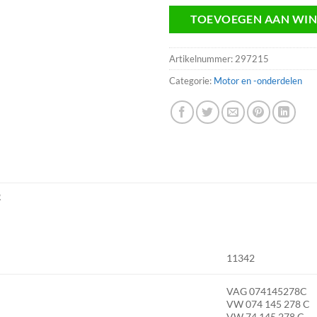
TOEVOEGEN AAN WI
Artikelnummer:
297215
Categorie:
Motor en -onderdelen
R
11342
VAG 074145278C
VW 074 145 278 C
VW 74 145 278 C