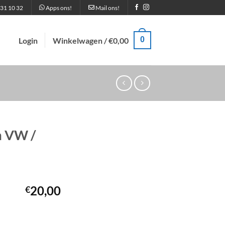
31 10 32
Apps ons!
Mail ons!
0
Login
Winkelwagen /
€
0,00
m VW /
20,00
€