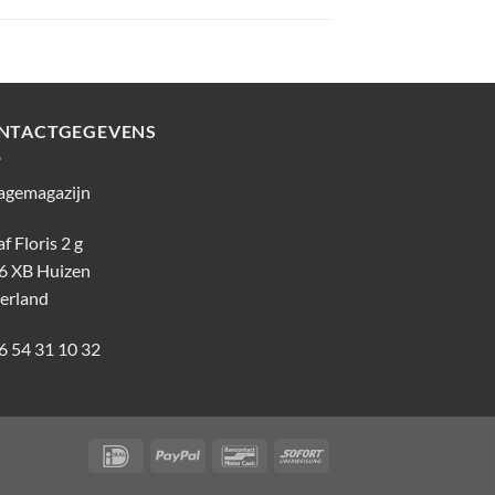
NTACTGEGEVENS
agemagazijn
f Floris 2 g
6 XB Huizen
erland
6 54 31 10 32