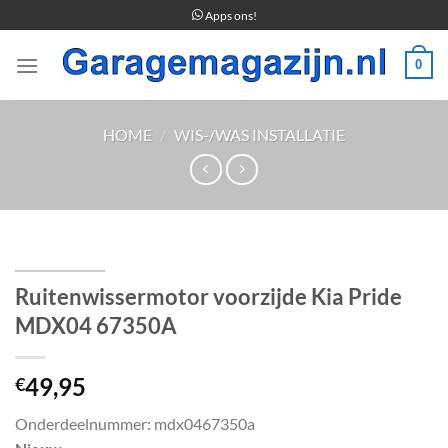
Ga
Apps ons!
naar
inhoud
0
HOME
/
WIS-/WAS INSTALLATIE
Ruitenwissermotor voorzijde Kia Pride
MDX04 67350A
49,95
€
Onderdeelnummer: mdx0467350a