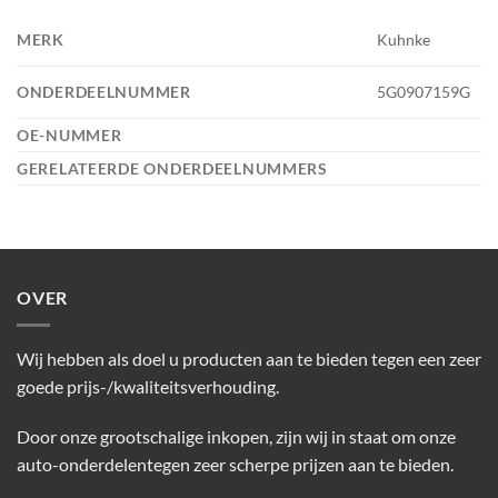
MERK
Kuhnke
ONDERDEELNUMMER
5G0907159G
OE-NUMMER
GERELATEERDE ONDERDEELNUMMERS
OVER
Wij hebben als doel u producten aan te bieden tegen een zeer
goede prijs-/kwaliteitsverhouding.
Door onze grootschalige inkopen, zijn wij in staat om onze
auto-onderdelentegen zeer scherpe prijzen aan te bieden.