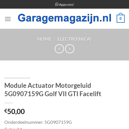
Ga
Apps ons!
naar
inhoud
0
HOME
/
ELECTRO(NICA)
Module Actuator Motorgeluid
5G0907159G Golf VII GTI Facelift
50,00
€
Onderdeelnummer: 5G0907159G