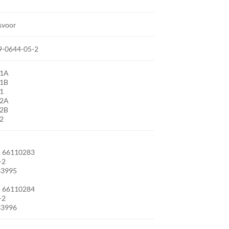
svoor
9-0644-05-2
01A
01B
1
02A
02B
2
9
66110283
-2
33995
9
66110284
-2
33996