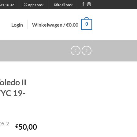
31 10 32
Apps ons!
Mail ons!
0
Login
Winkelwagen /
€
0,00
ledo II
TYC 19-
05-2
50,00
€