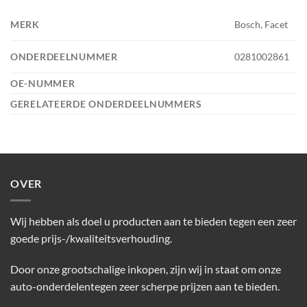
MERK
Bosch, Facet
ONDERDEELNUMMER
0281002861
OE-NUMMER
GERELATEERDE ONDERDEELNUMMERS
OVER
Wij hebben als doel u producten aan te bieden tegen een zeer
goede prijs-/kwaliteitsverhouding.
Door onze grootschalige inkopen, zijn wij in staat om onze
auto-onderdelentegen zeer scherpe prijzen aan te bieden.