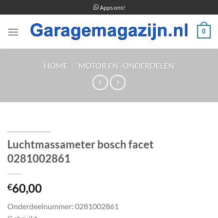
Ga
Apps ons!
naar
inhoud
0
HOME
/
MOTOR EN -ONDERDELEN
Luchtmassameter bosch facet
0281002861
60,00
€
Onderdeelnummer: 0281002861