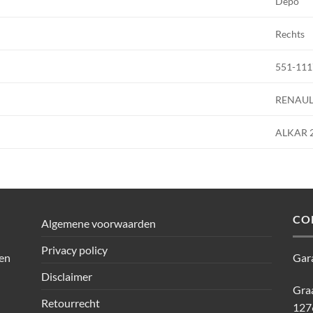
Depo
Rechts
551-111
RENAUL
ALKAR 
CO
Algemene voorwaarden
Privacy policy
den
Gar
Disclaimer
Graa
Retourrecht
127