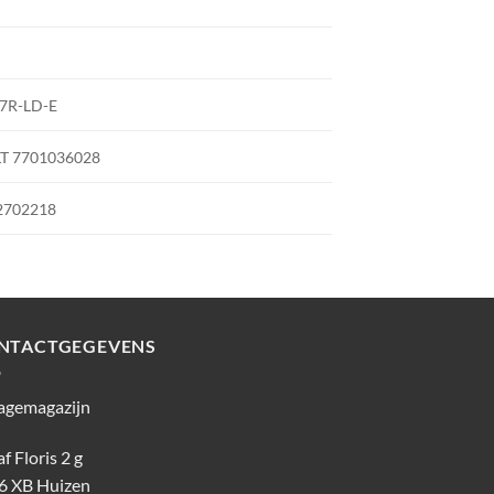
7R-LD-E
T 7701036028
2702218
NTACTGEGEVENS
agemagazijn
f Floris 2 g
6 XB Huizen