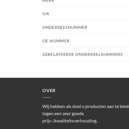
MERK
V/A
ONDERDEELNUMMER
OE-NUMMER
GERELATEERDE ONDERDEELNUMMERS
OVER
Wij hebben als doel u producten aan te bie
tegen een zeer goede
prijs-/kwaliteitsverhouding.