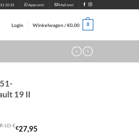
31 10 32
Apps ons!
Mail ons!
0
Login
Winkelwagen /
€
0,00
551-
lt 19 II
R-LD-E
27,95
€