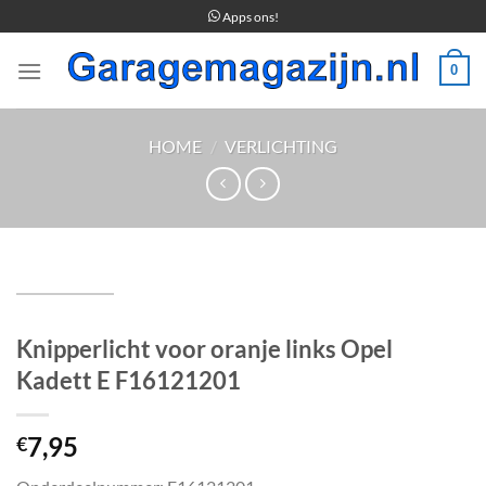
Ga
Apps ons!
naar
inhoud
0
HOME
/
VERLICHTING
Knipperlicht voor oranje links Opel
Kadett E F16121201
7,95
€