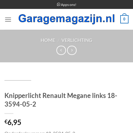
Ga
Apps ons!
naar
inhoud
0
HOME
/
VERLICHTING
Knipperlicht Renault Megane links 18-
3594-05-2
6,95
€