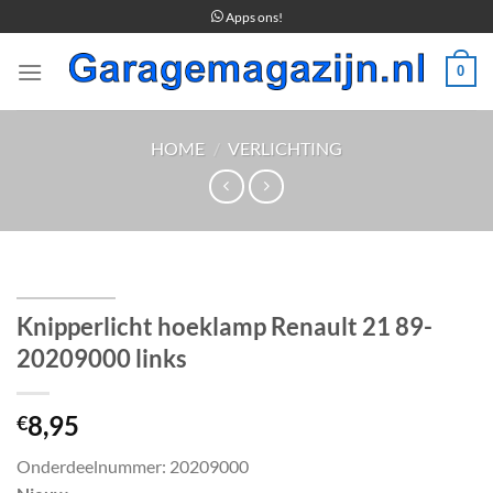
Ga
Apps ons!
naar
inhoud
0
HOME
/
VERLICHTING
Knipperlicht hoeklamp Renault 21 89-
20209000 links
8,95
€
Onderdeelnummer: 20209000