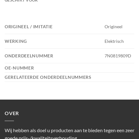
ORIGINEEL / IMITATIE
Origineel
WERKING
Elektrisch
ONDERDEELNUMMER
7N0819809D
OE-NUMMER
GERELATEERDE ONDERDEELNUMMERS
OVER
Wij hebben als doel u producten aan te bieden tegen een zeer
goede prijs-/kwaliteitsverhouding.