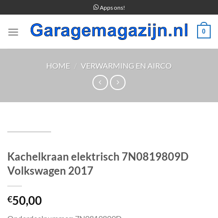
Ga
Apps ons!
naar
inhoud
0
HOME
/
VERWARMING EN AIRCO
Kachelkraan elektrisch 7N0819809D
Volkswagen 2017
50,00
€