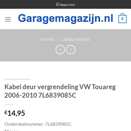
Ga
Apps ons!
naar
inhoud
0
HOME
/
CARROSSERIE
Kabel deur vergrendeling VW Touareg
2006-2010 7L6839085C
14,95
€
Onderdeelnummer: 7L6839085C