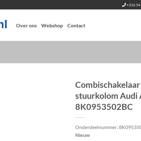
+316 54 
Over ons
Webshop
Contact
Combischakelaar
stuurkolom Audi 
8K0953502BC
Onderdeelnummer: 8K09535
Nieuw