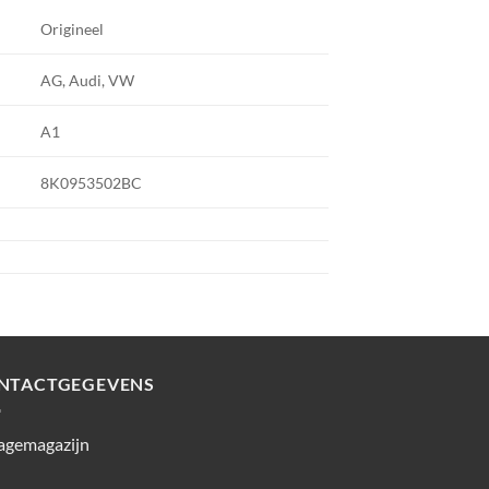
Origineel
AG, Audi, VW
A1
8K0953502BC
NTACTGEGEVENS
agemagazijn