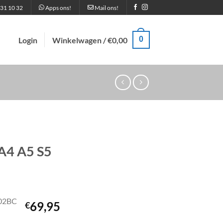
31 10 32
Apps ons!
Mail ons!
0
Login
Winkelwagen /
€
0,00
A4 A5 S5
02BC
69,95
€