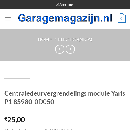
Ga
Apps ons!
naar
inhoud
0
HOME
/
ELECTRO(NICA)
Centraledeurvergrendelings module Yaris
P1 85980-0D050
25,00
€