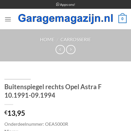
Ga
Apps ons!
naar
inhoud
0
HOME
/
CARROSSERIE
Buitenspiegel rechts Opel Astra F
10.1991-09.1994
13,95
€
Onderdeelnummer: OEA5000R