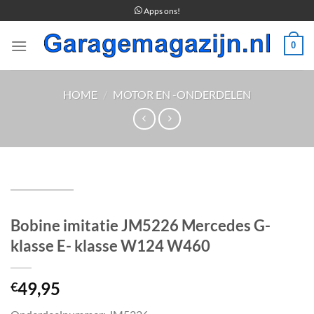
Ga
Apps ons!
naar
inhoud
0
HOME
/
MOTOR EN -ONDERDELEN
Bobine imitatie JM5226 Mercedes G-
klasse E- klasse W124 W460
49,95
€