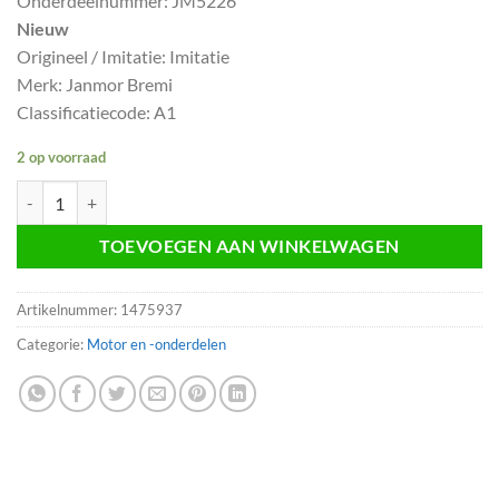
Onderdeelnummer: JM5226
Nieuw
Origineel / Imitatie: Imitatie
Merk: Janmor Bremi
Classificatiecode: A1
2 op voorraad
Bobine imitatie JM5226 Mercedes G-klasse E- klasse W124 W460 aan
TOEVOEGEN AAN WINKELWAGEN
Artikelnummer:
1475937
Categorie:
Motor en -onderdelen