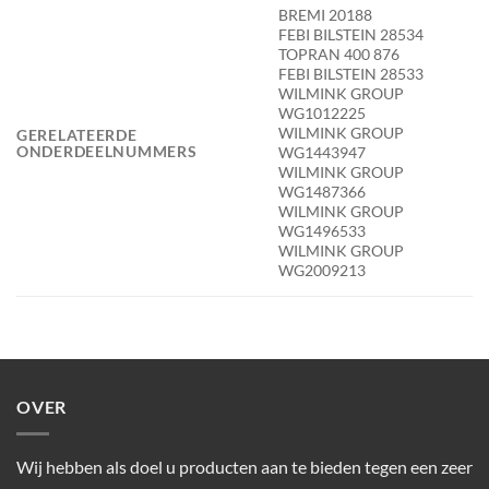
BREMI 20188
FEBI BILSTEIN 28534
TOPRAN 400 876
FEBI BILSTEIN 28533
WILMINK GROUP
WG1012225
WILMINK GROUP
GERELATEERDE
ONDERDEELNUMMERS
WG1443947
WILMINK GROUP
WG1487366
WILMINK GROUP
WG1496533
WILMINK GROUP
WG2009213
OVER
Wij hebben als doel u producten aan te bieden tegen een zeer