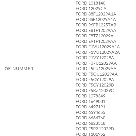
FORD 1018140
FORD 12029CA
FORD 88F12029A1A
FORD 8SF12029A1A
FORD 96FB12257AB
FORD E8TF12029AA
FORD E8TZ12029A
FORD E9TF12029AA
FORD F1VU12029A1A
FORD F1VU12029A2A
FORD F1VY12029A
FORD F37U12029AA
OE-NUMMER
FORD F5LU12029AA
FORD F5OU12029AA
FORD F5OY12029A
FORD F5OY12029B
FORD F5RZ12029C
FORD 1078349
FORD 1649031
FORD 6497191
FORD 6594655
FORD 6684760
FORD 6823318
FORD F5RZ12029D
FORD T101952