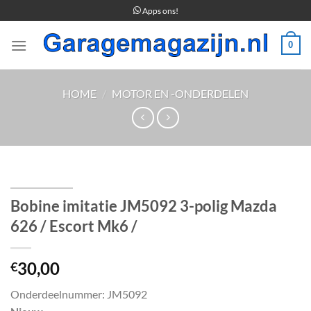
Ga
Apps ons!
naar
inhoud
0
HOME
/
MOTOR EN -ONDERDELEN
Bobine imitatie JM5092 3-polig Mazda
626 / Escort Mk6 /
30,00
€
Onderdeelnummer: JM5092