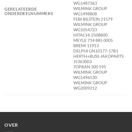
WG1487363
WILMINK GROUP
GERELATEERDE
ONDERDEELNUMMERS
WG1498808
FEBI BILSTEIN 21579
WILMINK GROUP
WG1054723
HITACHI 2508800
MEYLE 714 885 0005
BREMI 11913
DELPHI GN10177-17B1
HERTH+BUSS JAKOPARTS
J5363003
TOPRAN 300 595
WILMINK GROUP
WG1496530
WILMINK GROUP
WG2009212
OVER