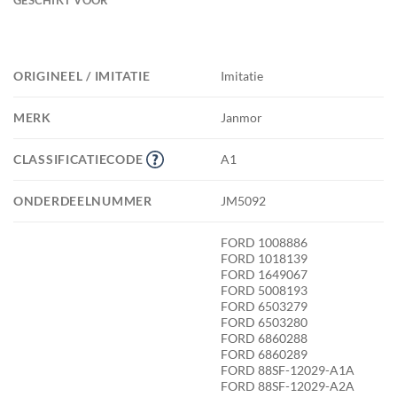
ORIGINEEL / IMITATIE
Imitatie
MERK
Janmor
CLASSIFICATIECODE
A1
ONDERDEELNUMMER
JM5092
FORD 1008886
FORD 1018139
FORD 1649067
FORD 5008193
FORD 6503279
FORD 6503280
FORD 6860288
FORD 6860289
FORD 88SF-12029-A1A
FORD 88SF-12029-A2A