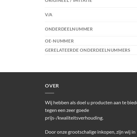
ORIGINEEL / IMITATIE
V/A
ONDERDEELNUMMER
OE-NUMMER
GERELATEERDE ONDERDEELNUMMERS
OVER
Wij hebben als doel u producten aan te bie
tegen een zeer goede
prijs-/kwaliteitsverhouding.
Door onze grootschalige inkopen, zijn wij in