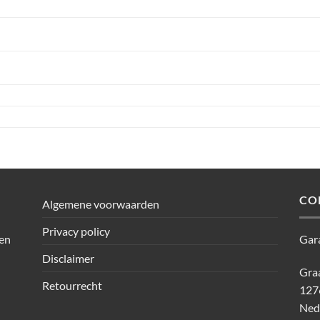
CO
Algemene voorwaarden
Privacy policy
den
Gar
Disclaimer
Graa
Retourrecht
127
Ned