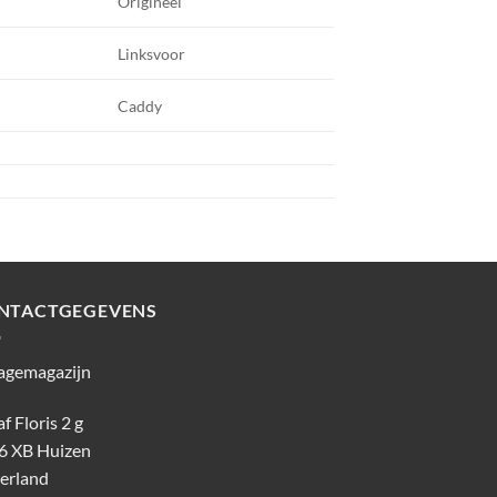
Origineel
Linksvoor
Caddy
NTACTGEGEVENS
agemagazijn
f Floris 2 g
6 XB Huizen
erland