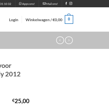
31 10 32
Apps ons!
Mail ons!
0
Login
Winkelwagen /
€
0,00
voor
dy 2012
25,00
€