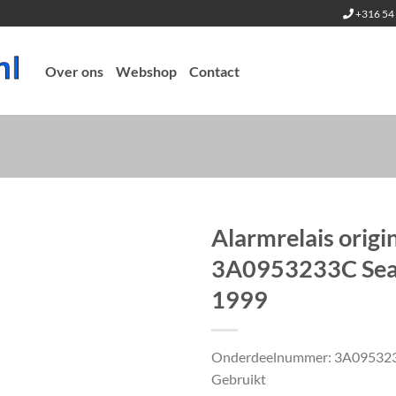
+316 54 
Over ons
Webshop
Contact
Alarmrelais origi
3A0953233C Seat
1999
Onderdeelnummer: 3A09532
Gebruikt