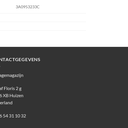
3A0953233C
NTACTGEGEVENS
agemagazijn
f Floris 2 g
6 XB Huizen
erland
6 54 31 10 32