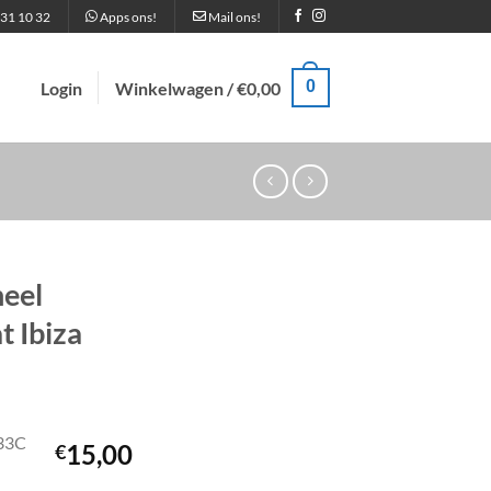
31 10 32
Apps ons!
Mail ons!
0
Login
Winkelwagen /
€
0,00
neel
 Ibiza
33C
15,00
€