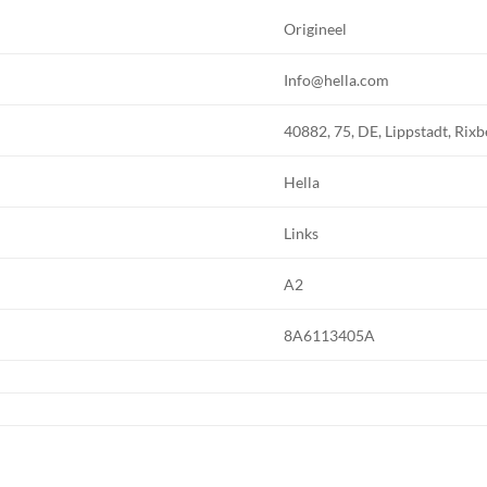
Origineel
Info@hella.com
40882, 75, DE, Lippstadt, Rixb
Hella
Links
A2
8A6113405A