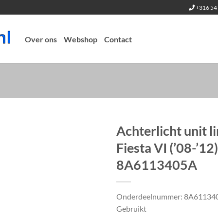
+316 54 
Over ons
Webshop
Contact
Achterlicht unit l
Fiesta VI (’08-’12)
8A6113405A
Onderdeelnummer: 8A61134
Gebruikt