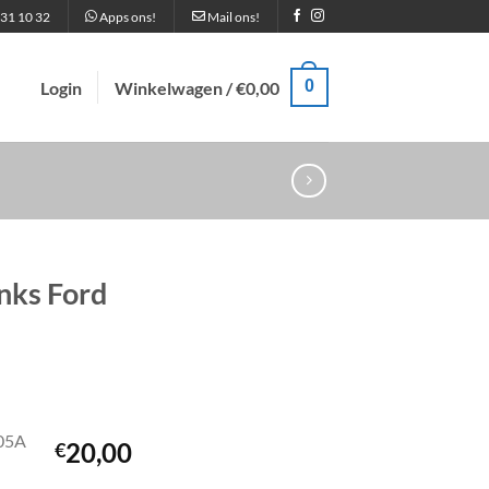
31 10 32
Apps ons!
Mail ons!
0
Login
Winkelwagen /
€
0,00
inks Ford
05A
20,00
€