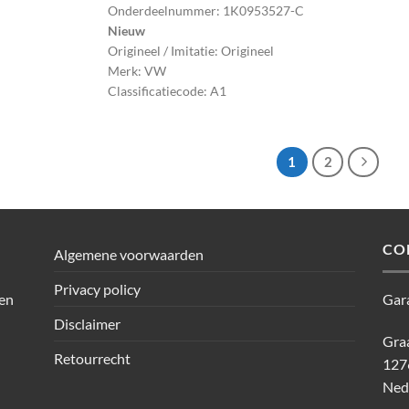
Onderdeelnummer: 1K0953527-C
Nieuw
Origineel / Imitatie: Origineel
Merk: VW
Classificatiecode: A1
1
2
CO
Algemene voorwaarden
Privacy policy
den
Gar
Disclaimer
Graa
Retourrecht
127
Ned