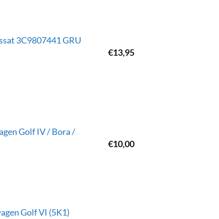
Passat 3C9807441 GRU
€
13,95
en Golf IV / Bora /
€
10,00
gen Golf VI (5K1)