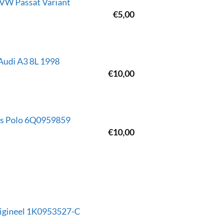
VW Passat Variant
€
5,00
Audi A3 8L 1998
€
10,00
nks Polo 6Q0959859
€
10,00
rigineel 1K0953527-C