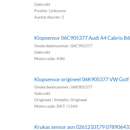
Gebruikt
Positie: Linksvoor
Aantal deuren: 5
Klopsensor 06C905377 Audi A4 Cabrio B
Onderdeelnummer: 06C905377
Gebruikt
Motorcode: ASN
Klopsensor origineel 06K905377 VW Golf V
Onderdeelnummer: 06K905377
Gebruikt
Origineel / Imitatie: Origineel
Motorcode: DKT / CHH
Krukas sensor asn 0261210179 078906433