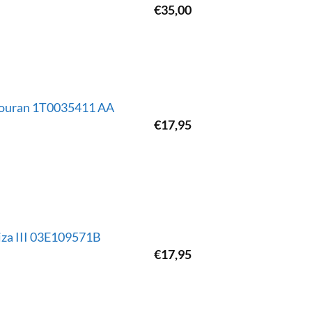
€
35,00
 Touran 1T0035411 AA
€
17,95
biza III 03E109571B
€
17,95