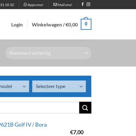
31 10 32
Apps ons!
Mail ons!
0
Login
Winkelwagen /
€
0,00
621B Golf IV / Bora
€
7,00