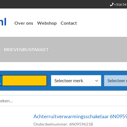
+316 54 
Over ons
Webshop
Contact
/
BRIEVENBUSPAKKET
L
en
Achterruitverwarmingsschakelaar 6N0959
Onderdeelnummer: 6N0959621B