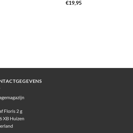
€
19,95
NTACTGEGEVENS
agemagazijn
f Floris 2 g
6 XB Huizen
erland