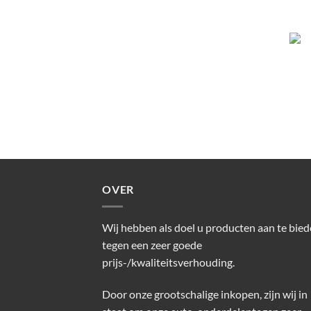
OVER
Wij hebben als doel u producten aan te bie
tegen een zeer goede
prijs-/kwaliteitsverhouding.
Door onze grootschalige inkopen, zijn wij in