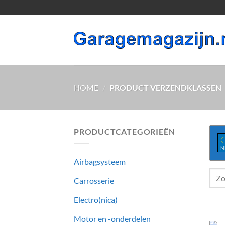
Ga
naar
inhoud
HOME
/
PRODUCT VERZENDKLASSEN
PRODUCTCATEGORIEËN
N
Airbagsysteem
Zoek
Carrosserie
naar:
Electro(nica)
Motor en -onderdelen