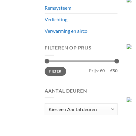
Remsysteem
Verlichting
Verwarming en airco
FILTEREN OP PRIJS
Min.
Max.
Prijs:
€0
—
€50
FILTER
prijs
prijs
AANTAL DEUREN