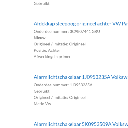
Gebruikt
Afdekkap sleepoog origineel achter VW 
Onderdeelnummer: 3C9807441 GRU
Nieuw
Origineel / Imitatie: Origineel
Positie: Achter
Afwerking: In primer
Alarmlichtschakelaar 1J0953235A Volkswag
Onderdeelnummer: 1J0953235A
Gebruikt
Origineel / Imitatie: Origineel
Merk: Vw
Alarmlichtschakelaar 5K0953509A Volkswa