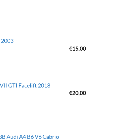
6 2003
€
15,00
II GTI Facelift 2018
€
20,00
B Audi A4 B6 V6 Cabrio